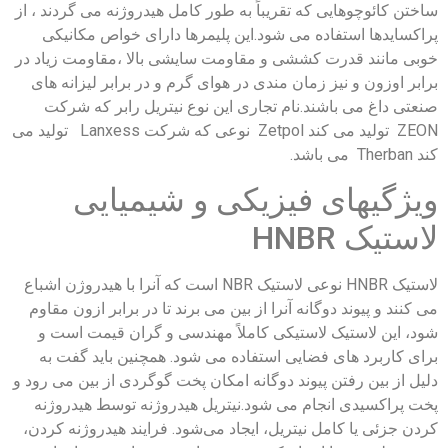
ساختن کائوچوهایی که تقریباً به طور کامل هیدروژنه می گردند ، از
پراکسایدها استفاده می شود.این پلیمرها دارای خواص مکانیکی
خوبی مانند قدرت کششی و مقاومت سایشی بالا ،مقاومت زیاد در
برابر اوزون و نیز زمان مندی در هوای گرم و در برابر لیزانه های
صنعتی داغ می باشند.نام تجاری این نوع نیتریل رابر که شرکت
ZEON تولید می کند Zetpol نوعی که شرکت Lanxess تولید می
کند Therban می باشد.
ویژگیهای فیزیکی و شیمیایی
لاستیک HNBR
لاستیک HNBR نوعی لاستیک NBR است که آنرا با هیدروژن اشباع
می کنند و پیوند دوگانه آنرا از بین می برند تا در برابر ازون مقاوم
شود، این لاستیک لاستیکی کاملاً مهندسی و گران قیمت است و
برای کاربرد های فضایی استفاده می شود. همچنین باید گفت به
دلیل از بین رفتن پیوند دوگانه امکان پخت گوگردی از بین می رود و
پخت پراکسیدی انجام می شود.نیتریل هیدروژنه توسط هیدروژنه
کردن جزئی یا کامل نیتریل، ایجاد می‌شود. فرایند هیدروژنه کردن،