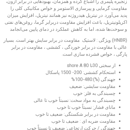
زنجیره پلیمری را اشباع کرده و همزمان، بهبودهایی در برابر ازون،
مقاومت گرمایی و پیرسازی الاستومر و خواص مکانیکی کلی را
پدید می‌آورد. در نیتریل هیدروژنه نیز همانند نیتریل، افزایش میزان
اکریلونیتریل، باعث افزایش مقاومت دربرابر گرما، روغن‌های نفتی
و سوخت‌ها شده، اما به کاهش عملکرد در دمای پایین می‌انجامد
(HNBR) ویژگی : لاستیک مقاومت در برابر سایش بهتر است. بسیار
عالی با مقاومت در برابر خوردگی ، کششی ، مقاومت در برابر
پارگی ، خواص فشرده سازی است.
از سختی 30تا 80 shore A
استحکام کششی: 200- 1500 پاسکال
جهندگی (%):480-100%
مقاومت سایشی: ضعیف
چسبندگی به فلز: خوب
چسبندگی به مواد سخت: نسبتاً خوب تا عالی
مانای فشار: نسبتاً خوب تا خوب
مقاومت در برابر شکستگی: ضعیف تا خوب
مقاومت ضربه ای : ضعیف تا خوب
جهندگی / حرکت ارتجاعی: ضعیف تا نسبتاً خوب